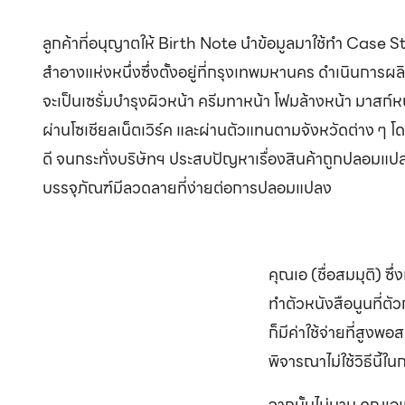
ลูกค้าที่อนุญาตให้ Birth Note นำข้อมูลมาใช้ทำ Case Stu
สำอางแห่งหนึ่งซึ่งตั้งอยู่ที่กรุงเทพมหานคร ดำเนินการผล
จะเป็นเซรั่มบำรุงผิวหน้า ครีมทาหน้า โฟมล้างหน้า มาส
ผ่านโซเชียลเน็ตเวิร์ค และผ่านตัวแทนตามจังหวัดต่าง ๆ โ
ดี จนกระทั่งบริษัทฯ ประสบปัญหาเรื่องสินค้าถูกปลอมแปล
บรรจุภัณฑ์มีลวดลายที่ง่ายต่อการปลอมแปลง
คุณเอ (ชื่อสมมุติ) ซ
ทำตัวหนังสือนูนที่ตั
ก็มีค่าใช้จ่ายที่สูงพ
พิจารณาไม่ใช้วิธีนี้
จากนั้นไม่นาน คุณเอเ