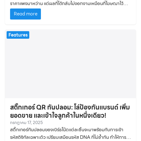
ราคาแพงมาหว่าน แต่ผลที่ได้กลับไม่งอกงามเหมือนที่โฆษณาไว้
สุดท้ายถึงได้รู้ว่า…สิ่งที่ซื้อมาเป็นของปลอม!
Read more
Features
สติ๊กเกอร์ QR กันปลอม: โล่ป้องกันแบรนด์ เพิ่ม
ยอดขาย และเข้าใจลูกค้าในหนึ่งเดียว!
กรกฎาคม 17, 2025
สติ๊กเกอร์กันปลอมของเบิร์ธโน๊ตแต่ละชิ้นจะมาพร้อมกับการเข้า
รหัสดิจิทัลเฉพาะตัว เปรียบเสมือนรหัส DNA ที่ไม่ซ้ำกัน ทำให้การ