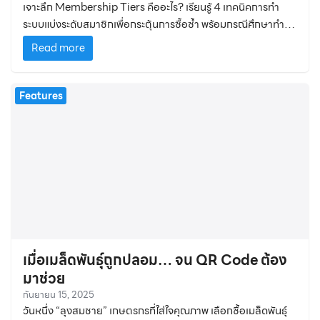
เจาะลึก Membership Tiers คืออะไร? เรียนรู้ 4 เทคนิคการทำ
ระบบแบ่งระดับสมาชิกเพื่อกระตุ้นการซื้อซ้ำ พร้อมกรณีศึกษาทำ
ตามได้ทันที ดันยอดขายโตยั่งยืน
Read more
Features
เมื่อเมล็ดพันธุ์ถูกปลอม… จน QR Code ต้อง
มาช่วย
กันยายน 15, 2025
วันหนึ่ง “ลุงสมชาย” เกษตรกรที่ใส่ใจคุณภาพ เลือกซื้อเมล็ดพันธุ์