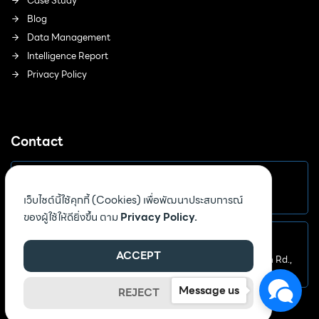
Case Study
Blog
Data Management
Intelligence Report
Privacy Policy
Contact
Email
เว็บไซต์นี้ใช้คุกกี้ (Cookies) เพื่อพัฒนาประสบการณ์
sales@birthnote.co
ของผู้ใช้ให้ดียิ่งขึ้น ตาม
Privacy Policy.
Address
ACCEPT
3332 Viwatchai Bldg. 7th Fl., Unit A, Phahonyothin Rd.,
Chomphon, Chatuchak, Bangkok 1090
Message us
REJECT
©2026 Birth Note Co., Ltd. All rights reserved.