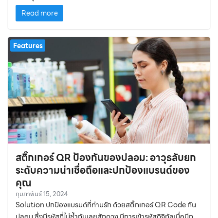
และการสแกนใบเสร็จ
Read more
Features
สติ๊กเกอร์ QR ป้องกันของปลอม: อาวุธลับยก
ระดับความน่าเชื่อถือและปกป้องแบรนด์ของ
คุณ
กุมภาพันธ์ 15, 2024
Solution ปกป้องแบรนด์ที่ท่านรัก ด้วยสติ๊กเกอร์ QR Code กัน
ปลอม ซึ่งมีรหัสที่ไม่ซ้ำกันเลยสักดวง มีการเข้ารหัสดิจิทัลเมื่อมีการ