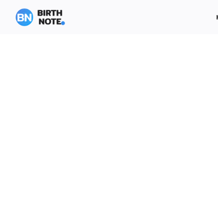
Skip
to
content
S
fo
QR Co
ขาย 