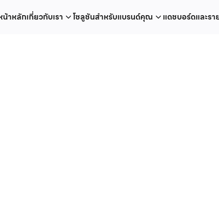
หน้าหลัก
เกี่ยวกับเรา
โซลูชันสำหรับแบรนด์คุณ
แดชบอร์ดและรา
earch
r:
de ลุ้นรางวัล เพ
+ เก็บข้อมูลลูกค้า
แคมเปญ