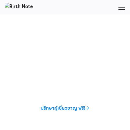
Skip
to
Search
content
for:
ระบบสะสมแต้ม
ทำกิจกรรมสะสมแต้ม แลกของรางวัลได้อย่างง่ายดาย
เพียงติด QR Code ไว้ที่ตัวผลิตภัณฑ์ แล้วให้ลูกค้าสแกน
QR เพื่อสะสมแต้ม…ง่ายและสะดวกกับลูกค้า
ปรึกษาผู้เชี่ยวชาญ ฟรี!