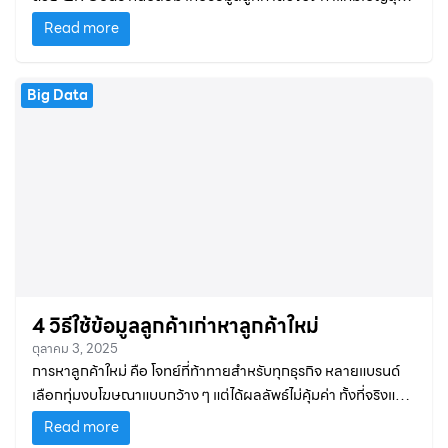
รางวัล และวิเคราะห์ยอดขายผ่าน Dashboard
Read more
Big Data
4 วิธีใช้ข้อมูลลูกค้าเก่าหาลูกค้าใหม่
ตุลาคม 3, 2025
การหาลูกค้าใหม่ คือ โจทย์ที่ท้าทายสำหรับทุกธุรกิจ หลายแบรนด์
เลือกทุ่มงบโฆษณาแบบกว้าง ๆ แต่ได้ผลลัพธ์ไม่คุ้มค่า ทั้งที่จริงแล้ว
ลูกค้าเก่า คือ “เข็มทิศ” ที่ช่วยชี้เป้าว่าลูกค้าใหม่ควรเป็นใคร มี
Read more
พฤติกรรมอย่างไร และควรเข้าหาด้วยวิธีไหน