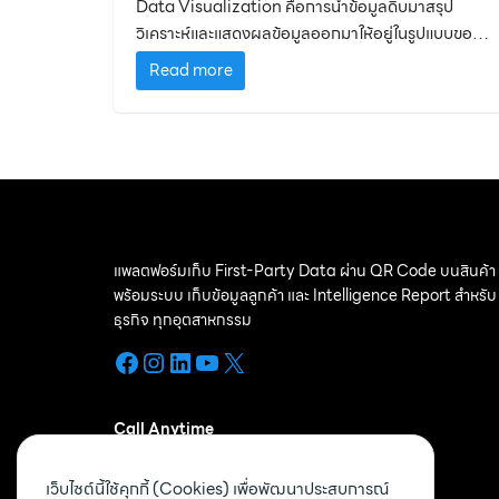
Data Visualization คือการนำข้อมูลดิบมาสรุป
วิเคราะห์และแสดงผลข้อมูลออกมาให้อยู่ในรูปแบบของ
กราฟ แผนภูมิ ที่อธิบายเกี่ยวกับข้อมูลที่คุณต้องการจะ
Read more
แสดง ทำให้เห็นเป็นภาพที่ชัดเจนและเข้าใจง่ายกว่าเดิม
แพลตฟอร์มเก็บ First-Party Data ผ่าน QR Code บนสินค้า
พร้อมระบบ เก็บข้อมูลลูกค้า และ Intelligence Report สำหรับ
ธุรกิจ ทุกอุตสาหกรรม
Facebook
Instagram
LinkedIn
YouTube
X
Call Anytime
099-564-5947
,
096-142-9547
เว็บไซต์นี้ใช้คุกกี้ (Cookies) เพื่อพัฒนาประสบการณ์