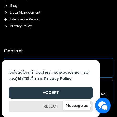
Blog
Data Management
Intelligence Report
Privacy Policy
Contact
Email
เว็บไซต์นี้ใช้คุกกี้ (Cookies) เพื่อพัฒนาประสบการณ์
sales@birthnote.co
ของผู้ใช้ให้ดียิ่งขึ้น ตาม
Privacy Policy.
Address
ACCEPT
3332 Viwatchai Bldg. 7th Fl., Unit A, Phahonyothin Rd.,
Chomphon, Chatuchak, Bangkok 1090
Message us
REJECT
©2026 Birth Note Co., Ltd. All rights reserved.