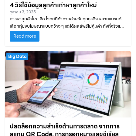
4 วิธีใช้ข้อมูลลูกค้าเก่าหาลูกค้าใหม่
ตุลาคม 3, 2025
การหาลูกค้าใหม่ คือ โจทย์ที่ท้าทายสำหรับทุกธุรกิจ หลายแบรนด์
เลือกทุ่มงบโฆษณาแบบกว้าง ๆ แต่ได้ผลลัพธ์ไม่คุ้มค่า ทั้งที่จริงแล้ว
ลูกค้าเก่า คือ “เข็มทิศ” ที่ช่วยชี้เป้าว่าลูกค้าใหม่ควรเป็นใคร มี
Read more
พฤติกรรมอย่างไร และควรเข้าหาด้วยวิธีไหน
Big Data
ปลดล็อกความสำเร็จด้านการตลาด จากการ
สแกน QR Code, การกรอกหมายเลขซีเรียล